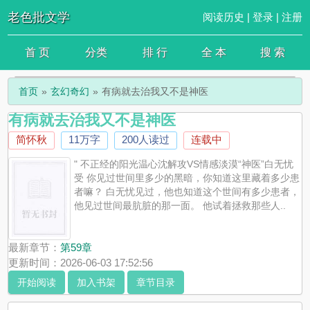
老色批文学
阅读历史
|
登录
|
注册
首 页
分类
排 行
全 本
搜 索
首页
玄幻奇幻
有病就去治我又不是神医
有病就去治我又不是神医
简怀秋
11万字
200人读过
连载中
" 不正经的阳光温心沈解攻VS情感淡漠“神医”白无忧
受 你见过世间里多少的黑暗，你知道这里藏着多少患
者嘛？ 白无忧见过，他也知道这个世间有多少患者，
他见过世间最肮脏的那一面。 他试着拯救那些人..
最新章节：
第59章
更新时间：2026-06-03 17:52:56
开始阅读
加入书架
章节目录