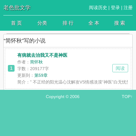
老色批文学
阅读历史
|
登录
|
注册
首 页
分类
排 行
全 本
搜 索
“简怀秋”写的小说
有病就去治我又不是神医
作者：
简怀秋
1
阅读
字数：209177字
更新到：
第59章
简介：
" 不正经的阳光温心沈解攻VS情感淡漠“神医”白无忧
Copyright © 2006
TOP↑