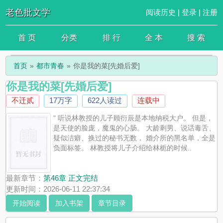
老色批文学
阅读历史
|
登录
|
注册
首 页
分类
排 行
全 本
搜 索
首页
都市青春
你是我的菜[先婚后爱]
你是我的菜[先婚后爱]
不迁贰
17万字
622人读过
连载中
" 听说林教授的儿子顾衍辰是本地纳税大户。 但是，
是天使的脸庞，魔鬼的心肠。 大龄剩男、说话毒舌、
疑似洁癖、换过的秘书无数， 婚介所的黑名单，全是
负面标签。 林教授将儿子介绍给林栀的时候..
最新章节：
第46章 正文完结
更新时间：2026-06-11 22:37:34
开始阅读
加入书架
章节目录