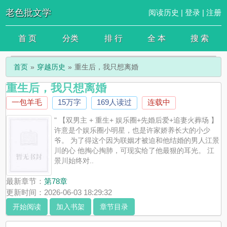
老色批文学
阅读历史
|
登录
|
注册
首 页
分类
排 行
全 本
搜 索
首页
穿越历史
重生后，我只想离婚
重生后，我只想离婚
一包羊毛
15万字
169人读过
连载中
" 【双男主 + 重生+ 娱乐圈+先婚后爱+追妻火葬场 】
许意是个娱乐圈小明星，也是许家娇养长大的小少
爷。 为了得这个因为联姻才被迫和他结婚的男人江景
川的心 他掏心掏肺，可现实给了他最狠的耳光。 江
景川始终对..
最新章节：
第78章
更新时间：2026-06-03 18:29:32
开始阅读
加入书架
章节目录