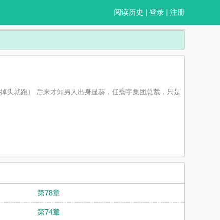
阅读历史
|
登录
|
注册
？（掉头就跑） 后来才知男人出身显赫，任寰宇集团总裁，只是
第78章
第74章