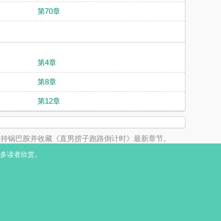
第70章
第4章
第8章
第12章
支持锅巴胺并收藏《直男捞子跑路倒计时》最新章节。
多读者欣赏。