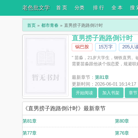
老色批文学
首 页
分类
排 行
全 本
搜 
首页
都市青春
直男捞子跑路倒计时
直男捞子跑路倒计时
锅巴胺
15万字
205人
" 苗淼，21岁大学生，钢铁直男
需要苗淼跟他谈个假恋爱，规避联姻
最新章节：
第81章
更新时间：2026-06-01 16:14:17
开始阅读
加入书架
章节
《直男捞子跑路倒计时》最新章节
第81章
第80章
第77章
第76章