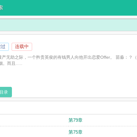
索
读过
连载中
。破产无助之际，一个矜贵英俊的有钱男人向他开出恋爱Offer。 苗淼：
。而且…..
目录
第79章
第75章