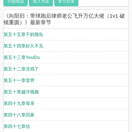
开始阅读
加入书架
章节目录
暖四方。而他，从精英律师到继承家业，苦寻六年，踏遍万水千山，
才懂得所有的失去，都是为了学会坦诚与珍惜。世事总有意外，亦深
《向阳归：带球跑后律师老公飞升万亿大佬（1v1 破
藏惊喜，塞翁失马，归来皆是成全。*祸兮福之所倚，福兮祸之所
伏。——《道德经·第五十八章》故福之为祸，祸之为福，化不可
镜重圆）》最新章节
及，深不可测也。——《淮南子·人间训》**【排雷说明】1.标题党、
简介废、正剧风、架空现代2.剧情文，慢热，九素一荤，少量车，车
第五十五章干妈预告
速乌龟，仅作为升温点缀3.女主洁，男主非处有前任，有过失有误会
有狗血，无出轨无背叛4.男不渣女不作，清甜无虐，细水长流的双向
第五十四章好久不见
奔赴5.有副cp、副副cp、副副副cp……未填的坑会在番外或下一篇文
中填上6.世界观包容大同，每个人都有爱人和被爱的权利，异性同性
第五十三章YesIDo
和谐共生，不是全世界都厌同恐同，也不是全世界都搞基百合**新手
练笔，谢谢支持！日更，如遇特殊情况，会在作话或微博请假，喜欢
第五十二章没戏了
请多多收藏，多多投喂珠珠，亲亲的鼓励就是更新的最大动力喔??
第五十一章雷劈
第五十章越洋视频
第四十九章母亲
第四十八章回家
第四十七章信