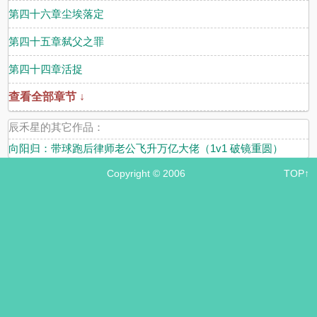
第四十六章尘埃落定
第四十五章弑父之罪
第四十四章活捉
查看全部章节 ↓
辰禾星的其它作品：
向阳归：带球跑后律师老公飞升万亿大佬（1v1 破镜重圆）
Copyright © 2006
TOP↑