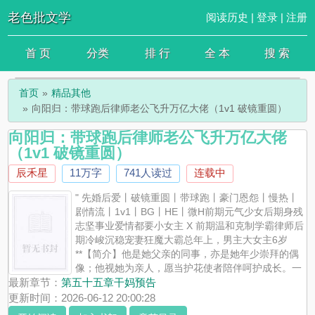
老色批文学
阅读历史
|
登录
|
注册
首 页
分类
排 行
全 本
搜 索
首页
精品其他
向阳归：带球跑后律师老公飞升万亿大佬（1v1 破镜重圆）
向阳归：带球跑后律师老公飞升万亿大佬
（1v1 破镜重圆）
辰禾星
11万字
741人读过
连载中
" 先婚后爱丨破镜重圆丨带球跑丨豪门恩怨丨慢热丨
剧情流丨1v1丨BG丨HE丨微H前期元气少女后期身残
志坚事业爱情都要小女主 X 前期温和克制学霸律师后
期冷峻沉稳宠妻狂魔大霸总年上，男主大女主6岁
**【简介】他是她父亲的同事，亦是她年少崇拜的偶
像；他视她为亲人，愿当护花使者陪伴呵护成长。一
场车祸，如月老的红线将二人绑定，一次无心之失，让他们在相爱的
最新章节：
第五十五章干妈预告
时候走散。曾以为自己只能做追着光的向日葵，直到她带着秘密远走
更新时间：2026-06-12 20:00:28
他乡，才知道，自己也可以是发光发热的小太阳，能融化寒凉，能温