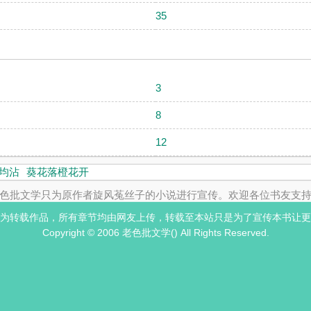
35
3
8
12
均沾
葵花落橙花开
色批文学只为原作者旋风菟丝子的小说进行宣传。欢迎各位书友支
为转载作品，所有章节均由网友上传，转载至本站只是为了宣传本书让更
Copyright © 2006 老色批文学() All Rights Reserved.