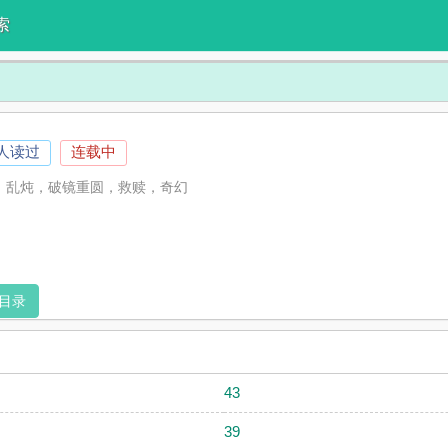
索
1人读过
连载中
俗，乱炖，破镜重圆，救赎，奇幻
目录
43
39