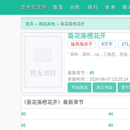
老色批文学
首 页
分类
排 行
全 本
搜 
首页
精品其他
葵花落橙花开
葵花落橙花开
旋风菟丝子
6万字
27
" 骨科，双性，np，三角恋，恶
最新章节：
45
更新时间：2026-06-07 13:25:14
开始阅读
加入书架
章节
《葵花落橙花开》最新章节
45
44
41
40