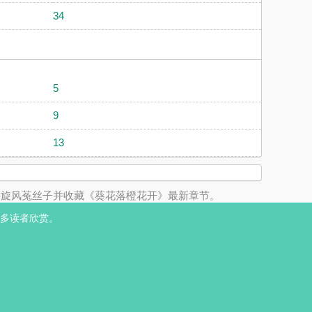
34
5
9
13
持旋风菟丝子并收藏《葵花落橙花开》最新章节。
多读者欣赏。