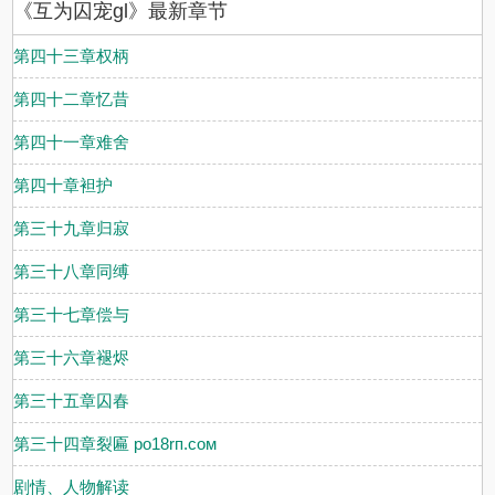
《互为囚宠gl》最新章节
有仇。可那些深夜里偷偷盖好的被角、病榻边擦身的帕子、除夕夜喂
到唇边的点心，早已在两人之间织成了一张无人能解的网。?仇是真
的。可动了心，也是真的。
第四十三章权柄
第四十二章忆昔
第四十一章难舍
第四十章袒护
第三十九章归寂
第三十八章同缚
第三十七章偿与
第三十六章褪烬
第三十五章囚春
第三十四章裂匾 po18rп.coм
剧情、人物解读