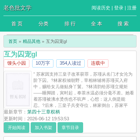
老色批文学
阅读历史
|
登录
|
注册
首 页
分类
排 行
全 本
搜 索
首页
精品其他
互为囚宠gl
互为囚宠gl
馒头小园
10万字
354人读过
连载中
" 苏家因支持三皇子改革获罪，苏瑾从名门才女沦为
阶下囚。?林家权倾朝野，宰相林辅将苏瑾买入府
中，赐给女儿做贴身丫鬟。?林清韵给苏瑾立规矩
——睡脚踏，寅时起，奉茶水温必须分毫不差。她看
着苏瑾被沸水烫伤也不吭声，心想：这人倒是能
忍。?后来，三皇子兵变夺位，林家倒台，苏家平
反。昔日跪在脚踏上的丫鬟，成了新朝新贵；昔日高高在上的千金，
最新章节：
第四十三章权柄
沦为阶下囚。?身份逆转，地位互换。?所有人都以为苏瑾会千百倍地
更新时间：2026-06-12 19:53:53
报复回去。?可她只是站在牢门外，隔着铁栏看着里面那个披头散发
开始阅读
加入书架
章节目录
的身影，沉默了很久。?“林清韵，我来接你。”?林清韵抬起头，看见
她伸进来的那只手——手背上还留着烫出的疤。?她以为她们之间只