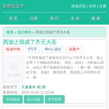
老色批文学
阅读历史
|
登录
|
注册
首 页
分类
排 行
全 本
搜 索
首页
玄幻奇幻
西游之我成了齐天大圣
西游之我成了齐天大圣
滋滋作响
9万字
464人读过
连载中
" 开局穿越成了被镇压在五行山下的齐天大圣，身上
还带了个神级选择系统。 系统：选择1，当即破山而
出，从此三界六道都是你的敌人，一猴一棍，独自扛
起天地； 选项2，猥琐发育，西游路上不得罪任何
人，偷..
最新章节：
天蓬番外 第2章
更新时间：2025-10-03 21:32:44
开始阅读
加入书架
章节目录