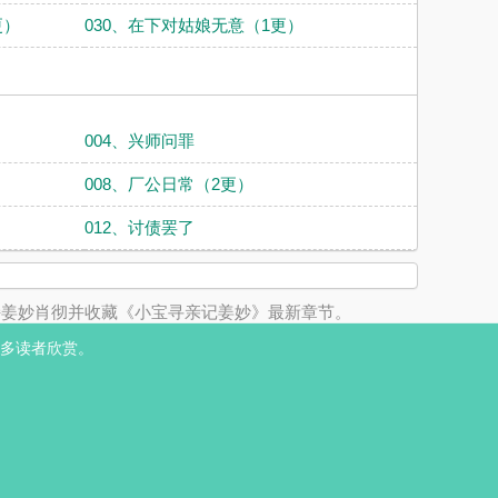
更）
030、在下对姑娘无意（1更）
004、兴师问罪
008、厂公日常（2更）
012、讨债罢了
持姜妙肖彻并收藏《小宝寻亲记姜妙》最新章节。
多读者欣赏。