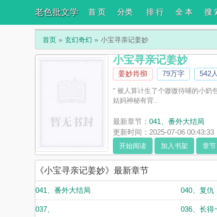
老色批文学
首 页
分类
排 行
全 本
搜 
首页
玄幻奇幻
小宝寻亲记姜妙
小宝寻亲记姜妙
姜妙肖彻
79万字
542
" 被人算计生了个嗷嗷待哺的小
姑妈神秘有背..
最新章节：
041、番外大结局
更新时间：2025-07-06 00:43:33
开始阅读
加入书架
章节
《小宝寻亲记姜妙》最新章节
041、番外大结局
040、复仇
037、
036、长