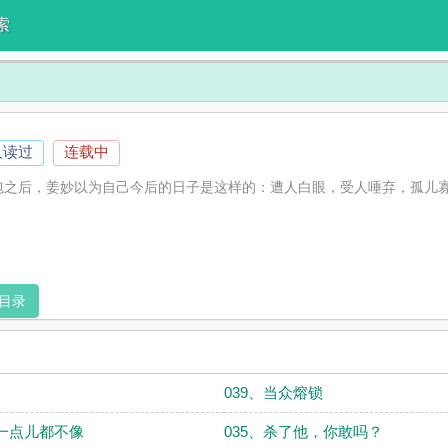
索
人读过
连载中
奶包之后，姜妙以为自己今后的日子是这样的：遭人白眼，受人唾弃，孤儿
目录
039、当众熔锁
得一点儿都不像
035、杀了他，你敢吗？