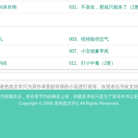
二刺杀肖彻
031、不喜欢，那就只能杀了（2
儿
003、噎得险些岔气
007、小宝他爹早死
妈在
011、打小中毒（2更）
老色批文学只为原作者姜妙肖彻的小说进行宣传。欢迎各位书友支
为转载作品，所有章节均由网友上传，转载至本站只是为了宣传本书让更
Copyright © 2006 老色批文学() All Rights Reserved.