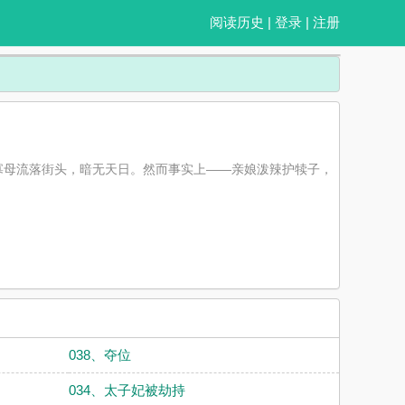
阅读历史
|
登录
|
注册
寡母流落街头，暗无天日。然而事实上——亲娘泼辣护犊子，
038、夺位
034、太子妃被劫持