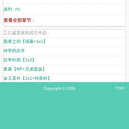
谈判（h）
查看全部章节 ↓
工口鉴赏家的其它作品：
股掌之间【强暴+1v1】
待宰的羔羊
抗争到底【1v2】
夜幕【NP+兄弟盖饭】
金玉其外【1v1+伪骨科】
Copyright © 2006
TOP↑