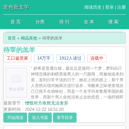
老色批文学
阅读历史
|
登录
|
注册
首 页
分类
排 行
全 本
搜 索
首页
精品其他
待宰的羔羊
待宰的羔羊
工口鉴赏家
14万字
1912人读过
连载中
" 妍希是普通白领，最近总是做同一个梦，梦到自己
神情悲痛的刺瞎英俊男人的一只眼睛，而被他追杀到
底，直到日常平淡的日子，她在上班的路上，那个男
人突然出现对她再次进行追杀，等醒来之际便发现自
己已然不在地铁站，而是一个名字叫布鲁斯帝国的新
世界，而那个男人依然没有止步的意思，一场狩猎即
将游戏开始，是等着被吃还是反杀？
最新章节：
憎恨对方依然无法舍弃
更新时间：2024-12-22 16:51:20
开始阅读
加入书架
章节目录