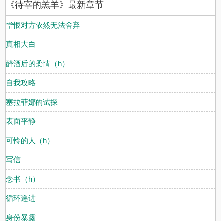
《待宰的羔羊》最新章节
憎恨对方依然无法舍弃
真相大白
醉酒后的柔情（h）
自我攻略
塞拉菲娜的试探
表面平静
可怜的人（h）
写信
念书（h）
循环递进
身份暴露