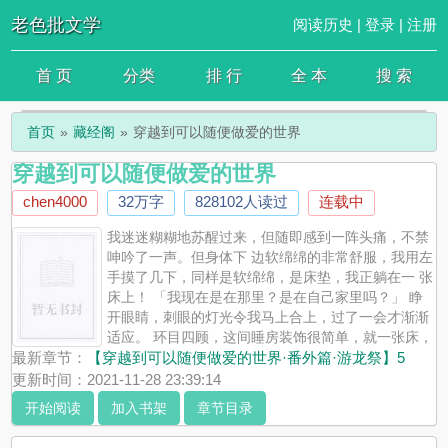
老色批文学
阅读历史
|
登录
|
注册
首 页
分类
排 行
全 本
搜 索
首页
藏经阁
穿越到可以随便做爱的世界
穿越到可以随便做爱的世界
chen4000
32万字
828102人读过
连载中
我迷迷糊糊地苏醒过来，但随即感到一阵头痛，不禁
呻吟了一声。但身体下 边软绵绵的非常舒服，我用左
手摸了几下，同样是软绵绵，是床垫，我正躺在一 张
床上！ 「我现在是在那里？是在自己家里吗？」 睁
开眼睛，刺眼的灯光令我马上合上，过了一会才渐渐
适应。 环目四顾，这间睡房装饰很简单，就一张床，
一个床头柜和一个衣柜，而在 正对床的墙上还有一幅西洋风景画。
最新章节：
【穿越到可以随便做爱的世界·番外篇·游龙祭】5
床头柜上放着水杯、闹钟等等杂物，还插着 一瓶假花，闹钟显示时
更新时间：2021-11-28 23:39:14
间是晚上十点左右。再看，房间的窗户外，是一片静寂的 夜空，看
开始阅读
加入书架
章节目录
不到有其他景色。这样判断，我是在一个高层住宅里边。 但是，这
里并不是我居住的地方。