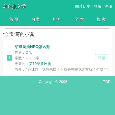
老色批文学
阅读历史
|
登录
|
注册
首 页
分类
排 行
全 本
搜 索
“金宝”写的小说
穿成黄油NPC怎么办
作者：
金宝
1
阅读
字数：28238字
更新到：
第19章脸压胸
简介：
" 苏沐然一觉醒来懵了不就是在睡觉之前玩了个成年女
Copyright © 2006
TOP↑