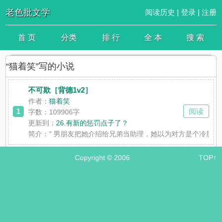
老色批文学
阅读历史
|
登录
|
注册
首 页
分类
排 行
全 本
搜 索
“猫着笑”写的小说
不可欺［背德1v2］
作者：
猫着笑
1
阅读
字数：109906字
更新到：
26.有新的惩罚点子了？
简介：
" 男朋友把她介绍给兄弟当助理，她以为对方是个冷脸
Copyright © 2006
TOP↑