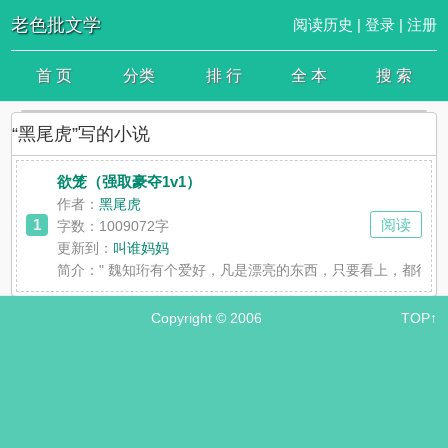
老色批文学
阅读历史
|
登录
|
注册
首 页
分类
排 行
全 本
搜 索
“黑尾虎”写的小说
欲笼（强取豪夺1v1）
作者：
黑尾虎
1
阅读
字数：1009072字
更新到：
叫谁妈妈
简介：
" 魏知珩有个爱好，凡是漂亮的东西，只要看上，都得驯
Copyright © 2006
TOP↑