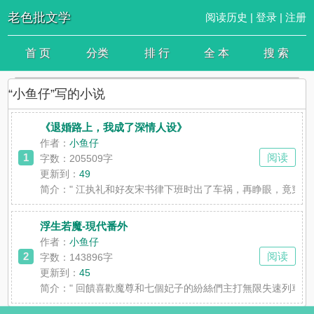
老色批文学
阅读历史
|
登录
|
注册
首 页
分类
排 行
全 本
搜 索
“小鱼仔”写的小说
《退婚路上，我成了深情人设》
作者：
小鱼仔
1
阅读
字数：205509字
更新到：
49
简介：
" 江执礼和好友宋书律下班时出了车祸，再睁眼，竟穿
浮生若魔-現代番外
作者：
小鱼仔
2
阅读
字数：143896字
更新到：
45
简介：
" 回饋喜歡魔尊和七個妃子的紛絲們主打無限失速列車