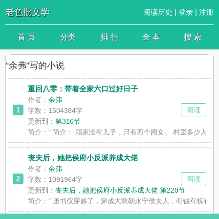
老色批文学
阅读历史
|
登录
|
注册
首 页
分类
排 行
全 本
搜 索
“余弗”写的小说
重回八零：带着全家六口过好日子
作者：
余弗
1
阅读
字数：1504384字
更新到：
第316节
简介：
" 简介： 顾家没有儿子，只有四个闺女。 村里多少人
丧夫后，她把侯府小反派养成大佬
作者：
余弗
2
阅读
字数：1091964字
更新到：
丧夫后，她把侯府小反派养成大佬 第220节
简介：
" 唐书仪穿越了，穿成大乾朝永宁侯夫人，有钱有权有