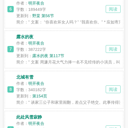
作者：
明开夜合
6
阅读
字数：189449字
更新到：
野棠 第56节
简介：
" 文案： “你喜欢坏女人吗？” “我喜欢你。” * 
露水的夜
作者：
明开夜合
7
阅读
字数：387222字
更新到：
露水的夜 第117节
简介：
" 文案 周濂月花大气力捧一名不见经传的小演员，叫人费
北城有雪
作者：
明开夜合
8
阅读
字数：340182字
更新到：
第154页
简介：
" 谈家三公子和家里闹翻，差点父子绝交。此事传得沸
此处风雪寂静
作者：
明开夜合