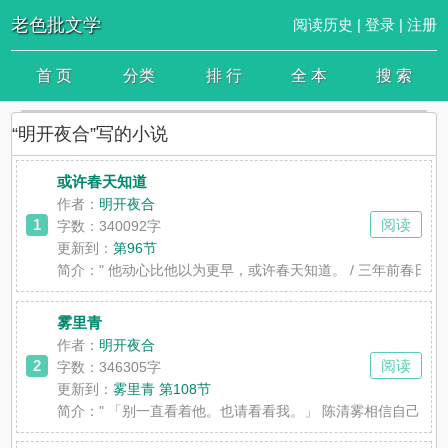
老色批文学
阅读历史
|
登录
|
注册
首 页
分类
排 行
全 本
搜 索
“明开夜合”写的小说
或许春天知道
作者：
明开夜合
1
阅读
字数：340092字
更新到：
第96节
简介：
" 他动心比他以为更早，或许春天知道。 / 三年前春日
雾里青
作者：
明开夜合
2
阅读
字数：346305字
更新到：
雾里青 第108节
简介：
" 「别一直看着他。也请看看我。」 陈清雾相信自己以