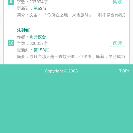
9
阅读
字数：207974字
更新到：
第59节
简介：
文案： 「你所在之地，风雪寂静」 · “我不需要你改变
朱砂红
作者：
明开夜合
10
阅读
字数：308817字
更新到：
第153页
简介：
原只当那人是一摊蚊子血，但硌着，痛着，早已成为心底
Copyright © 2006
TOP↑