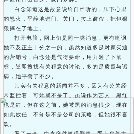
白念知道这是故意说给自己听的，压下心里
的怒火，平静地进门、关门，拉上窗帘，把包狠
狠摔在了地上。
打开电脑，网上仍是同一类消息，更有嘲讽
她不及正主十分之一的，虽然知道多是对家买通
的营销号，白念还是气得要命，用力砸了下鼠
标，随即搜找有关程意的讨论，多的是质疑与诟
病，她平衡了不少。
其实有关程意的新闻并不多，因为有公关经
常监控着，可她就不是了。虽说作为艺人，黑红
也是红，但在这之前，她被黑的消息很少，现在
如此放任，不知是不是公司的策略，但她很不喜
欢。
看了一会，白念突然笑得鄙夷，网上戾气太
.
.