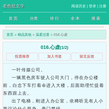
老色批文学
阅读历史
|
登录
|
注册
首 页
分类
排 行
全 本
搜 索
首页
精品其他
温柔过度
016.心虚
016.心虚
(1/2)
投票推荐
加入书签
留言反馈
一叶传媒公司。
一辆黑色房车驶入公司大门，停在办公楼
前，白念下车打着伞进入大楼，后面助理忙提着
东西跟上去。
出了电梯，刚进入办公室，依稀听见有人小
声议论什么替身、豪门梦碎。