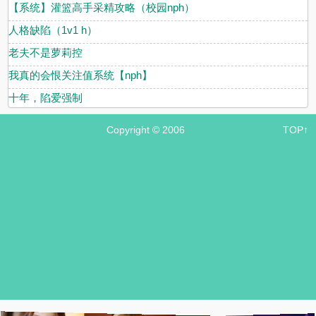
【系统】灌篮高手采精攻略（校园nph）
人格缺陷（1v1 h）
老夫不是萝莉控
我真的会恨关注值系统【nph】
十年，陷爱强制
Copyright © 2006
TOP↑