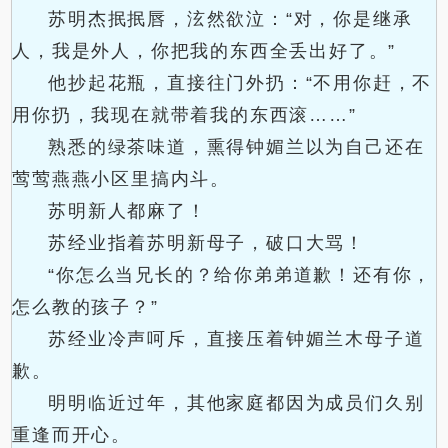
苏明杰抿抿唇，泫然欲泣：“对，你是继承
人，我是外人，你把我的东西全丢出好了。”
他抄起花瓶，直接往门外扔：“不用你赶，不
用你扔，我现在就带着我的东西滚……”
熟悉的绿茶味道，熏得钟媚兰以为自己还在
莺莺燕燕小区里搞内斗。
苏明新人都麻了！
苏经业指着苏明新母子，破口大骂！
“你怎么当兄长的？给你弟弟道歉！还有你，
怎么教的孩子？”
苏经业冷声呵斥，直接压着钟媚兰木母子道
歉。
明明临近过年，其他家庭都因为成员们久别
重逢而开心。