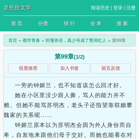
老色批文学
阅读历史
|
登录
|
注册
首 页
分类
排 行
全 本
搜 索
首页
都市青春
听懂兽语，真少爷成了警局红人
第99章
第99章
(1/2)
投票推荐
加入书签
留言反馈
一旁的钟媚兰，也不知道该怎么回才好。
她在小区里没少跟人撕，骂人的能力并不
赖。但她不能骂苏明杰，老头子还指望靠联姻攀
魏家的关系呢……
钟媚兰原本以为苏明杰会因为外人身份而自
卑，自发地来跟他们母子交好。而她也能看在对