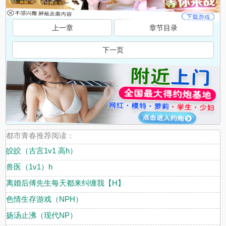
上一章
章节目录
下一页
都市青春推荐阅读：
皎皎（古言1v1 高h）
兽医（1v1）h
离婚后傅先生每天都来纠缠我【H】
色情生存游戏（NPH）
扬汤止沸（现代NP）