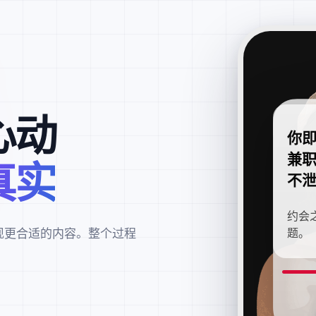
心动
你
兼
真实
不
约会
现更合适的内容。整个过程
题。