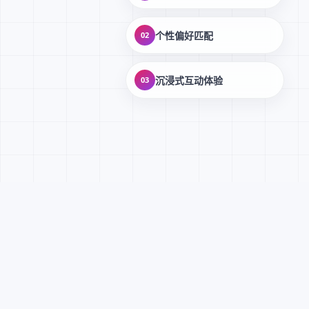
个性偏好匹配
02
沉浸式互动体验
03