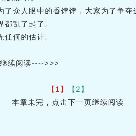
为了众人眼中的香饽饽，大家为了争夺
界都乱了起了。
无任何的估计。
阅读---->>>
【1】
【2】
本章未完，点击下一页继续阅读