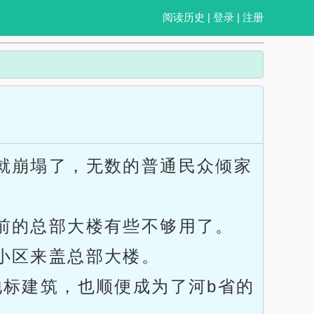
阅读历史
|
登录
|
注册
就崩塌了，无数的普通民众倾家
前的总部大楼有些不够用了。
小区来盖总部大楼。
地标建筑，也顺便成为了河b省的