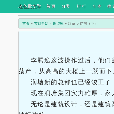
老色批文学
首 页
分类
排 行
全 本
搜 
首页
玄幻奇幻
欲望簿
终章 大结局（下）
李腾逸这波操作过后，他们
荡产，从高高的大楼上一跃而下
润塘新的总部也已经竣工了
现在润塘集团实力雄厚，家
无论是建筑设计，还是建筑