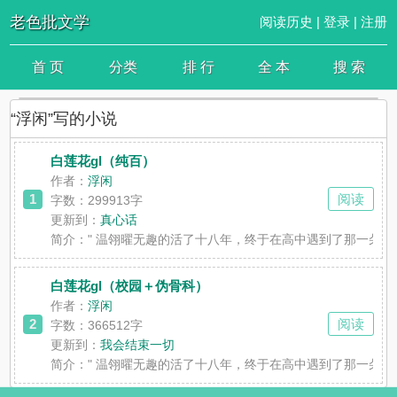
老色批文学
阅读历史
|
登录
|
注册
首 页
分类
排 行
全 本
搜 索
“浮闲”写的小说
白莲花gl（纯百）
作者：
浮闲
1
阅读
字数：299913字
更新到：
真心话
简介：
" 温翎曜无趣的活了十八年，终于在高中遇到了那一朵纯
白莲花gl（校园＋伪骨科）
作者：
浮闲
2
阅读
字数：366512字
更新到：
我会结束一切
简介：
" 温翎曜无趣的活了十八年，终于在高中遇到了那一朵纯